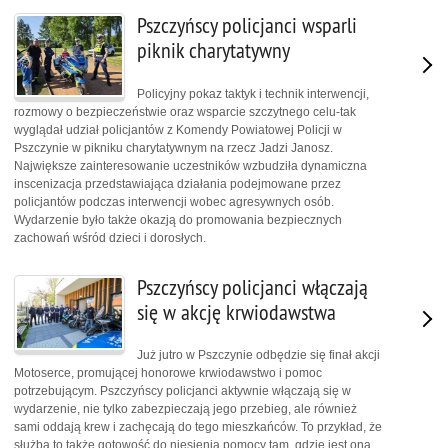
Pszczyńscy policjanci wsparli
piknik charytatywny
Policyjny pokaz taktyk i technik interwencji,
rozmowy o bezpieczeństwie oraz wsparcie szczytnego celu-tak
wyglądał udział policjantów z Komendy Powiatowej Policji w
Pszczynie w pikniku charytatywnym na rzecz Jadzi Janosz.
Największe zainteresowanie uczestników wzbudziła dynamiczna
inscenizacja przedstawiająca działania podejmowane przez
policjantów podczas interwencji wobec agresywnych osób.
Wydarzenie było także okazją do promowania bezpiecznych
zachowań wśród dzieci i dorosłych.
Pszczyńscy policjanci włączają
się w akcję krwiodawstwa
Już jutro w Pszczynie odbędzie się finał akcji
Motoserce, promującej honorowe krwiodawstwo i pomoc
potrzebującym. Pszczyńscy policjanci aktywnie włączają się w
wydarzenie, nie tylko zabezpieczają jego przebieg, ale również
sami oddają krew i zachęcają do tego mieszkańców. To przykład, że
służba to także gotowość do niesienia pomocy tam, gdzie jest ona