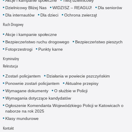
Akcje i kampanie społeczne
Twój dzielnicowy
Dzielnicowy Bliżej Nas
WIDZISZ – REAGUJ!
Dla seniorów
Dla internautów
Dla dzieci
Ochrona zwierząt
Ruch Drogowy
Akcje i kampanie społeczne
Bezpieczeństwo ruchu drogowego
Bezpieczeństwo pieszych
Fotoprzestrogi
Punkty karne
Kryminalny
Rekrutacja
Zostań policjantem
Działania w powiecie pszczyńskim
Ponownie zostań policjantem
Aktualne przepisy
Wymagane dokumenty
O służbie w Policji
Wymagania dotyczące kandydatów
Ogłoszenie Komendanta Wojewódzkiego Policji w Katowicach o
naborze na rok 2025
Klasy mundurowe
Kontakt