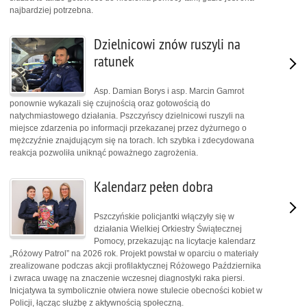
najbardziej potrzebna.
Dzielnicowi znów ruszyli na
ratunek
Asp. Damian Borys i asp. Marcin Gamrot
ponownie wykazali się czujnością oraz gotowością do
natychmiastowego działania. Pszczyńscy dzielnicowi ruszyli na
miejsce zdarzenia po informacji przekazanej przez dyżurnego o
mężczyźnie znajdującym się na torach. Ich szybka i zdecydowana
reakcja pozwoliła uniknąć poważnego zagrożenia.
Kalendarz pełen dobra
Pszczyńskie policjantki włączyły się w
działania Wielkiej Orkiestry Świątecznej
Pomocy, przekazując na licytacje kalendarz
„Różowy Patrol” na 2026 rok. Projekt powstał w oparciu o materiały
zrealizowane podczas akcji profilaktycznej Różowego Października
i zwraca uwagę na znaczenie wczesnej diagnostyki raka piersi.
Inicjatywa ta symbolicznie otwiera nowe stulecie obecności kobiet w
Policji, łącząc służbę z aktywnością społeczną.