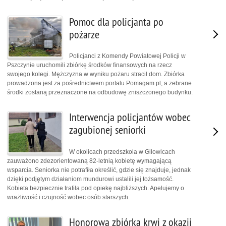
Pomoc dla policjanta po
pożarze
Policjanci z Komendy Powiatowej Policji w
Pszczynie uruchomili zbiórkę środków finansowych na rzecz
swojego kolegi. Mężczyzna w wyniku pożaru stracił dom. Zbiórka
prowadzona jest za pośrednictwem portalu Pomagam.pl, a zebrane
środki zostaną przeznaczone na odbudowę zniszczonego budynku.
Interwencja policjantów wobec
zagubionej seniorki
W okolicach przedszkola w Gilowicach
zauważono zdezorientowaną 82-letnią kobietę wymagającą
wsparcia. Seniorka nie potrafiła określić, gdzie się znajduje, jednak
dzięki podjętym działaniom mundurowi ustalili jej tożsamość.
Kobieta bezpiecznie trafiła pod opiekę najbliższych. Apelujemy o
wrażliwość i czujność wobec osób starszych.
Honorowa zbiórka krwi z okazji