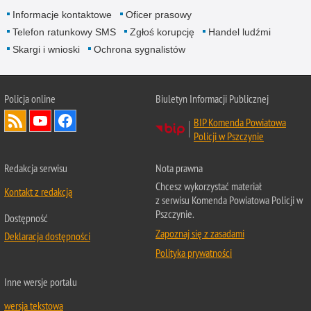
Informacje kontaktowe
Oficer prasowy
Telefon ratunkowy SMS
Zgłoś korupcję
Handel ludźmi
Skargi i wnioski
Ochrona sygnalistów
Policja online
Biuletyn Informacji Publicznej
BIP Komenda Powiatowa
Policji w Pszczynie
Redakcja serwisu
Nota prawna
Chcesz wykorzystać materiał
Kontakt z redakcją
z serwisu Komenda Powiatowa Policji w
Pszczynie.
Dostępność
Zapoznaj się z zasadami
Deklaracja dostępności
Polityka prywatności
Inne wersje portalu
wersja tekstowa