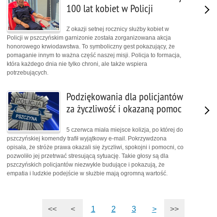
100 lat kobiet w Policji
Z okazji setnej rocznicy służby kobiet w
Policji w pszczyńskim garnizonie została zorganizowana akcja
honorowego krwiodawstwa. To symboliczny gest pokazujący, że
pomaganie innym to ważna część naszej misji. Policja to formacja,
która każdego dnia nie tylko chroni, ale także wspiera
potrzebujących.
Podziękowania dla policjantów
za życzliwość i okazaną pomoc
5 czerwca miała miejsce kolizja, po której do
pszczyńskiej komendy trafił wyjątkowy e-mail. Pokrzywdzona
opisała, że stróże prawa okazali się życzliwi, spokojni i pomocni, co
pozwoliło jej przetrwać stresującą sytuację. Takie głosy są dla
pszczyńskich policjantów niezwykle budujące i pokazują, że
empatia i ludzkie podejście w służbie mają ogromną wartość.
<<
<
1
2
3
>
>>