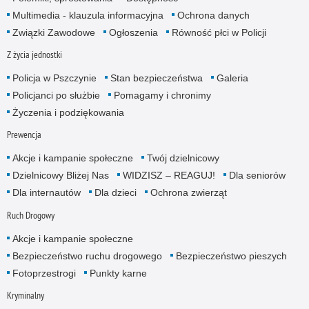
Multimedia - klauzula informa­cyjna
Ochrona danych
Związki Zawodowe
Ogłoszenia
Równość płci w Policji
Z życia jednostki
Policja w Pszczynie
Stan bezpieczeństwa
Galeria
Policjanci po służbie
Pomagamy i chronimy
Życzenia i podzięko­wania
Prewencja
Akcje i kampanie społeczne
Twój dzielnicowy
Dzielnicowy Bliżej Nas
WIDZISZ – REAGUJ!
Dla seniorów
Dla internautów
Dla dzieci
Ochrona zwierząt
Ruch Drogowy
Akcje i kampanie społeczne
Bezpieczeństwo ruchu drogowego
Bezpieczeństwo pieszych
Fotoprzestrogi
Punkty karne
Kryminalny